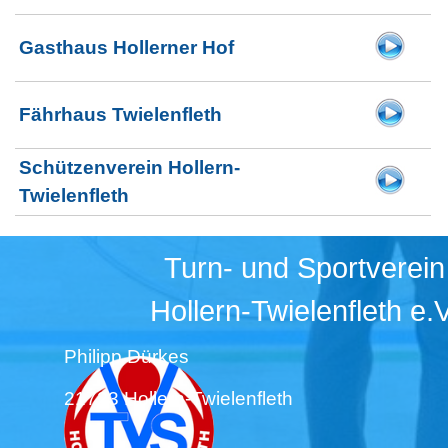
Gasthaus Hollerner Hof
Fährhaus Twielenfleth
Schützenverein Hollern-
Twielenfleth
Turn- und Sportverein
Hollern-Twielenfleth e.V
Philipp Dürkes
21723 Hollern-Twielenfleth