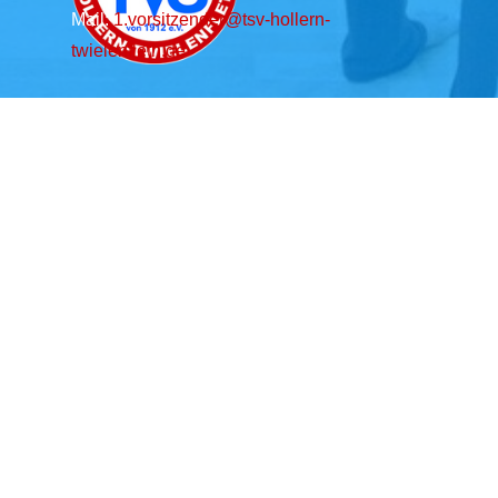
Mail:
1.vorsitzender@tsv-hollern-
twielenfleth.de
Zurück zum Seiteninhalt